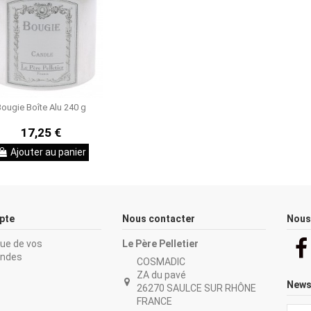
ougie Boîte Alu 240 g
17,25 €
Ajouter au panier
pte
Nous contacter
Nous
que de vos
Le Père Pelletier
ndes
COSMADIC
ZA du pavé
News
26270 SAULCE SUR RHÔNE
é
FRANCE