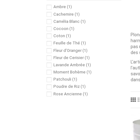
Ambre
(1)
Cachemire
(1)
Camélia Blanc
(1)
Cocoon
(1)
Plon
Coton
(1)
harm
Feuille de Thé
(1)
pas 
Fleur d'Oranger
(1)
des 
Fleur de Cerisier
(1)
L'ar
Lavande Ambrée
(1)
l'au
Moment Bohème
(1)
savo
Patchouli
(1)
dans
Poudre de Riz
(1)
Rose Ancienne
(1)
Sous le Figuier
(1)
Vanille
(1)
Violette
(1)