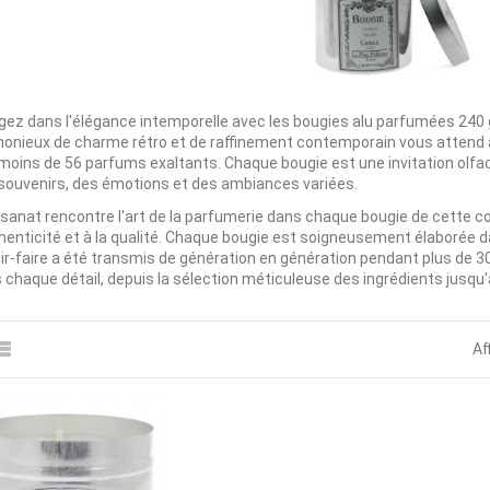
gez dans l'élégance intemporelle avec les bougies alu parfumées 240 g
onieux de charme rétro et de raffinement contemporain vous atten
moins de 56 parfums exaltants. Chaque bougie est une invitation olfac
souvenirs, des émotions et des ambiances variées.
tisanat rencontre l'art de la parfumerie dans chaque bougie de cette c
thenticité et à la qualité. Chaque bougie est soigneusement élaborée da
ir-faire a été transmis de génération en génération pendant plus de 3
 chaque détail, depuis la sélection méticuleuse des ingrédients jusqu'à
Af