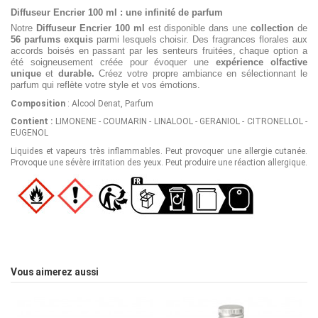
Diffuseur Encrier 100 ml : une infinité de parfum
Notre
Diffuseur Encrier 100 ml
est disponible dans une
collection
de
56 parfums exquis
parmi lesquels choisir. Des fragrances florales aux
accords boisés en passant par les senteurs fruitées, chaque option a
été soigneusement créée pour évoquer une
expérience olfactive
unique
et
durable.
Créez votre propre ambiance en sélectionnant le
parfum qui reflète votre style et vos émotions.
Composition
: Alcool Denat, Parfum
Contient :
LIMONENE - COUMARIN - LINALOOL - GERANIOL - CITRONELLOL -
EUGENOL
Liquides et vapeurs très inflammables. Peut provoquer une allergie cutanée.
Provoque une sévère irritation des yeux. Peut produire une réaction allergique.
4
5
/
/
5
Avis vérifié
Vous aimerez aussi
Parfum d’intérieur très agré
Avis du
18/10/2025
, suite à une
expérience du
05/10/2025
par
Jul