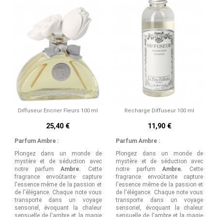
Basé sur
4
avis soumis à un
contrôle
Utile
(0)
Signaler
Voir tous les avis sur ce site
5
étoiles
3
5
/
4
étoiles
0
Avis vérifié
3
étoiles
0
Très bon produit
2
étoiles
0
Avis du
01/05/2025
, suite à une
1
étoile
1
expérience du
24/03/2025
par
Mic
J.
Trier les avis
Utile
(0)
Signaler
Diffuseur Encrier Fleurs 100 ml
Recharge Diffuseur 100 ml
25,40 €
11,90 €
5
/
Parfum Ambre :
Parfum Ambre :
Avis vérifié
Plongez dans un monde de
Plongez dans un monde de
Produit parfait commej'aim
mystère et de séduction avec
mystère et de séduction avec
notre parfum
Ambre.
Cette
notre parfum
Ambre.
Cette
Avis du
20/02/2025
, suite à une
fragrance envoûtante capture
fragrance envoûtante capture
expérience du
31/01/2025
par
Mic
l'essence même de la passion et
l'essence même de la passion et
J.
de l'élégance. Chaque note vous
de l'élégance. Chaque note vous
transporte dans un voyage
transporte dans un voyage
Utile
(0)
Signaler
sensoriel, évoquant la chaleur
sensoriel, évoquant la chaleur
sensuelle de l'ambre et la magie
sensuelle de l'ambre et la magie