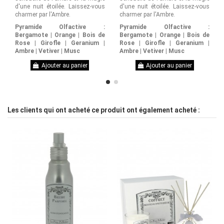
d'une nuit étoilée. Laissez-vous
d'une nuit étoilée. Laissez-vous
charmer par l'Ambre.
charmer par l'Ambre.
1
/
Pyramide Olfactive :
Pyramide Olfactive :
Avis vérifié
Bergamote | Orange | Bois de
Bergamote | Orange | Bois de
Je n’ai pas reçu le produit
Rose | Girofle | Geranium |
Rose | Girofle | Geranium |
Ambre | Vetiver | Musc
Ambre | Vetiver | Musc
Avis du
17/02/2024
, suite à une
expérience du
13/01/2024
par
A.A
Ajouter au panier
Ajouter au panier
Utile
(0)
Signaler
Réponse de
Les clients qui ont acheté ce produit ont également acheté :
leperepelletier.com
Nous avons 
constaté suite à 
votre avis, que 
votre colis ne 
vous a pas été 
livré pour des 
raisons 
douanières. 
Comme convenu 
ensemble, suite à 
notre échange 
téléphonique de 