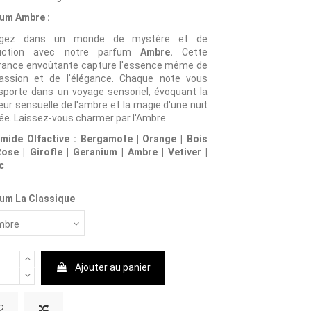
fum Ambre :
ngez dans un monde de mystère et de
uction avec notre parfum
Ambre.
Cette
rance envoûtante capture l'essence même de
assion et de l'élégance. Chaque note vous
sporte dans un voyage sensoriel, évoquant la
eur sensuelle de l'ambre et la magie d'une nuit
lée. Laissez-vous charmer par l'Ambre.
mide Olfactive : Bergamote | Orange | Bois
ose | Girofle | Geranium | Ambre | Vetiver |
c
um La Classique
Ajouter au panier