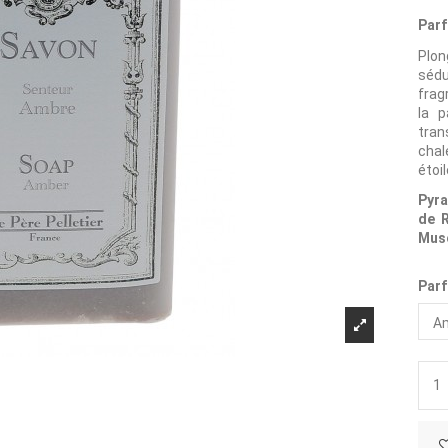
Par
Plo
séd
frag
la p
tran
chal
étoi
Pyra
de R
Mus
Parf