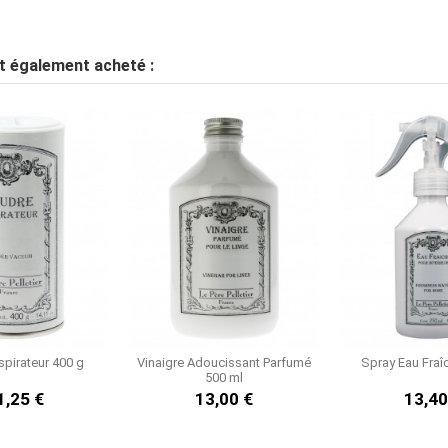
1
2
nt également acheté :
pirateur 400 g
Vinaigre Adoucissant Parfumé
Spray Eau Fraî
500 ml
1,25 €
13,00 €
13,40