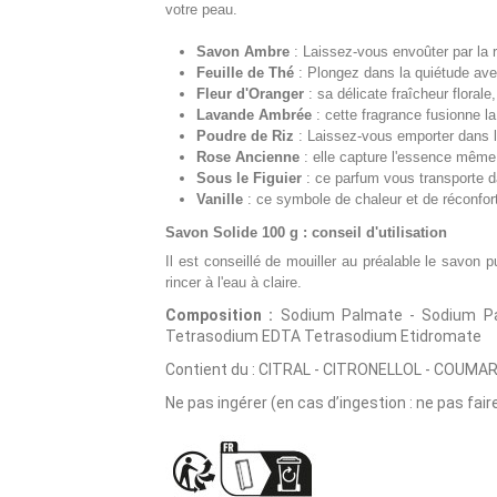
votre peau.
Savon Ambre
: Laissez-vous envoûter par la 
Feuille de Thé
: Plongez dans la quiétude avec
Fleur d'Oranger
: sa délicate fraîcheur florale
Lavande Ambrée
: cette fragrance fusionne l
Poudre de Riz
: Laissez-vous emporter dans le
Rose Ancienne
: elle capture l'essence même 
Sous le Figuier
: ce parfum vous transporte d
Vanille
: ce symbole de chaleur et de réconfo
Savon Solide 100 g : conseil d'utilisation
Il est conseillé de mouiller au préalable le savon 
rincer à l'eau à claire.
Composition :
Sodium Palmate - Sodium Palm
Tetrasodium EDTA Tetrasodium Etidromate
Contient du : CITRAL - CITRONELLOL - COUMAR
Ne pas ingérer (en cas d’ingestion : ne pas fair