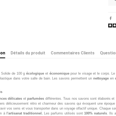
ion
Détails du produit
Commentaires Clients
Questio
 Solide de 100 g
écologique
et
économique
pour le visage et le corps. L
 plastique dans votre salle de bain. Les savons permettent un
nettoyage
en
és
ances
délicates
et
parfumées
différentes. Tous nos savons sont élaborés et 
ers délicieusement rétro et charmeur des savons qui évoquent une époque où
avir vos sens et vous transporter dans un voyage olfactif unique. Chaque savo
fum à
l'artisanat traditionnel.
Les parfums utilisés sont
100% naturels
. Ils