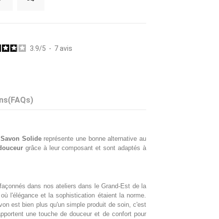
3.9
/
5
-
7
avis
ns(FAQs)
e
Savon Solide
représente une bonne alternative au
douceur
grâce à leur composant et sont adaptés à
façonnés dans nos ateliers dans le Grand-Est de la
 l'élégance et la sophistication étaient la norme.
n est bien plus qu'un simple produit de soin, c'est
 apportent une touche de douceur et de confort pour