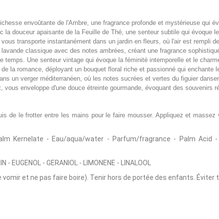
richesse envoûtante de l'Ambre, une fragrance profonde et mystérieuse qui év
 la douceur apaisante de la Feuille de Thé, une senteur subtile qui évoque l
, vous transporte instantanément dans un jardin en fleurs, où l'air est rempli d
a lavande classique avec des notes ambrées, créant une fragrance sophistiquée
 temps. Une senteur vintage qui évoque la féminité intemporelle et le charme
de la romance, déployant un bouquet floral riche et passionné qui enchante l
ans un verger méditerranéen, où les notes sucrées et vertes du figuier dansent
rt, vous enveloppe d'une douce étreinte gourmande, évoquant des souvenirs 
puis de le frotter entre les mains pour le faire mousser. Appliquez et masse
 Kernelate - Eau/aqua/water - Parfum/fragrance - Palm Acid - G
IN - EUGENOL - GERANIOL - LIMONENE - LINALOOL
e vomir et ne pas faire boire). Tenir hors de portée des enfants. Éviter