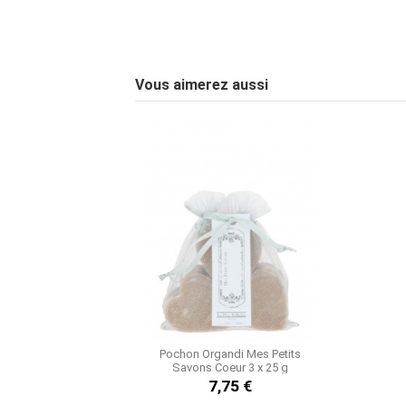
3.9
/
5
Vous aimerez aussi
Basé sur
7
avis soumis à un
contrôle
Voir tous les avis sur ce site
5
étoiles
4
étoiles
3
étoiles
2
étoiles
1
étoile
Trier les avis
Pochon Organdi Mes Petits
Savons Coeur 3 x 25 g
7,75 €