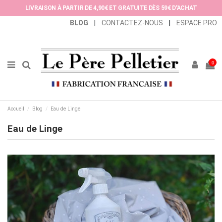
Panneau de gestion des cookies
LIVRAISON À PARTIR DE 4,90€ ET GRATUITE DÈS 59€ D'ACHAT
BLOG
|
CONTACTEZ-NOUS
|
ESPACE PRO
0
Accueil
Blog
Eau de Linge
Eau de Linge