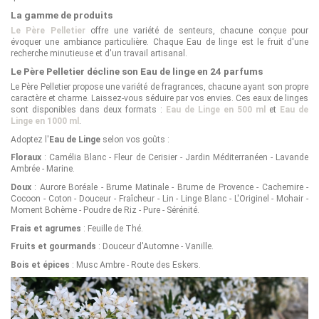
La gamme de produits
Le Père Pelletier
offre une variété de senteurs, chacune conçue pour
évoquer une ambiance particulière. Chaque Eau de linge est le fruit d'une
recherche minutieuse et d'un travail artisanal.
Le Père Pelletier décline son Eau de linge en 24 parfums
Le Père Pelletier propose une variété de fragrances, chacune ayant son propre
caractère et charme. Laissez-vous séduire par vos envies. Ces eaux de linges
sont disponibles dans deux formats :
Eau de Linge en 500 ml
et
Eau de
Linge en 1000 ml
.
Adoptez l'
Eau de Linge
selon vos goûts :
Floraux
: Camélia Blanc - Fleur de Cerisier - Jardin Méditerranéen - Lavande
Ambrée - Marine.
Doux
: Aurore Boréale - Brume Matinale - Brume de Provence - Cachemire -
Cocoon - Coton - Douceur - Fraîcheur - Lin - Linge Blanc - L'Originel - Mohair -
Moment Bohème - Poudre de Riz - Pure - Sérénité.
Frais et agrumes
: Feuille de Thé.
Fruits et gourmands
: Douceur d'Automne - Vanille.
Bois et épices
: Musc Ambre - Route des Eskers.