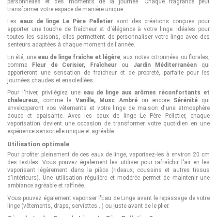
personnelles et des moments de la journée. Chaque fragrance peut
transformer votre espace de manière unique.
Les
eaux de linge Le Père Pelletier
sont des créations conçues pour
apporter une touche de fraîcheur et d'élégance à votre linge. Idéales pour
toutes les saisons, elles permettent de personnaliser votre linge avec des
senteurs adaptées à chaque moment de l'année.
En été, une
eau de linge fraîche et légère
, aux notes citronnées ou florales,
comme
Fleur de Cerisier, Fraîcheur
ou
Jardin Méditerranéen
qui
apporteront une sensation de fraîcheur et de propreté, parfaite pour les
journées chaudes et ensoleillées.
Pour l'hiver, privilégiez une
eau de linge aux arômes réconfortants et
chaleureux
, comme la
Vanille, Musc Ambré
ou encore
Sérénité
qui
envelopperont vos vêtements et votre linge de maison d'une atmosphère
douce et apaisante. Avec les eaux de linge Le Père Pelletier, chaque
vaporisation devient une occasion de transformer votre quotidien en une
expérience sensorielle unique et agréable.
Utilisation optimale
Pour profiter pleinement de ces eaux de linge, vaporisez-les à environ 20 cm
des textiles. Vous pouvez également les utiliser pour rafraîchir l'air en les
vaporisant légèrement dans la pièce (rideaux, coussins et autres tissus
d'intérieurs). Une utilisation régulière et modérée permet de maintenir une
ambiance agréable et raffinée.
Vous pouvez également vaporiser l'Eau de Linge avant le repassage de votre
linge (vêtements, draps, serviettes...) ou juste avant de le plier.